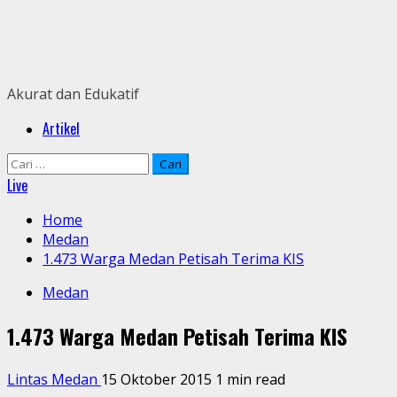
Skip
to
content
Akurat dan Edukatif
Primary
Artikel
Menu
Cari
untuk:
Live
Home
Medan
1.473 Warga Medan Petisah Terima KIS
Medan
1.473 Warga Medan Petisah Terima KIS
Lintas Medan
15 Oktober 2015
1 min read