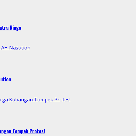
atra Niaga
l AH Nasution
ution
arga Kubangan Tompek Protes!
bangan Tompek Protes!