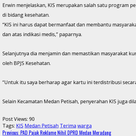
Erwin menjelaskan, KIS merupakan salah satu program p
di bidang kesehatan.
“KIS ini harus dapat bermanfaat dan membantu masyarak
dan atas indikasi medis,” paparnya.
Selanjutnya dia menjamin dan memastikan masyarakat ku
oleh BPJS Kesehatan.
“Untuk itu saya berharap agar kartu ini terdistribusi sec
Selain Kecamatan Medan Petisah, penyerahan KIS juga dil
Post Views:
90
Tags:
KIS
Medan Petisah
Terima
warga
Continue
Previous:
PAD Pajak Reklame Nihil DPRD Medan Meradang