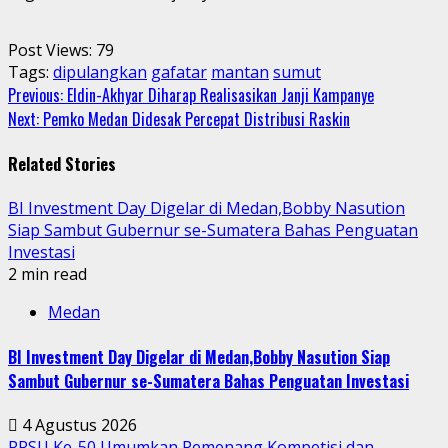
Post Views:
79
Tags:
dipulangkan
gafatar
mantan
sumut
Continue
Previous:
Eldin-Akhyar Diharap Realisasikan Janji Kampanye
Next:
Pemko Medan Didesak Percepat Distribusi Raskin
Reading
Related Stories
BI Investment Day Digelar di Medan,Bobby Nasution
Siap Sambut Gubernur se-Sumatera Bahas Penguatan
Investasi
2 min read
Medan
BI Investment Day Digelar di Medan,Bobby Nasution Siap
Sambut Gubernur se-Sumatera Bahas Penguatan Investasi
4 Agustus 2026
PRSU Ke-50 Umumkan Pemenang Kompetisi dan