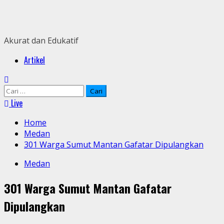
Skip
to
content
Akurat dan Edukatif
Primary
Artikel
Menu
Cari
untuk:
Live
Home
Medan
301 Warga Sumut Mantan Gafatar Dipulangkan
Medan
301 Warga Sumut Mantan Gafatar
Dipulangkan