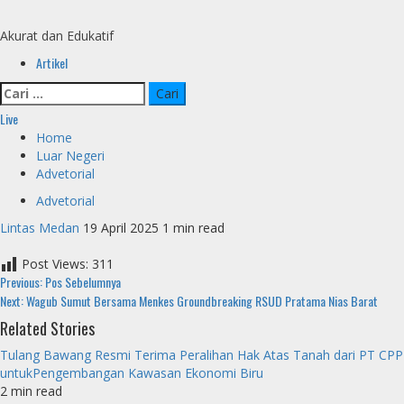
Skip
to
Akurat dan Edukatif
content
Primary
Artikel
Menu
Cari
untuk:
Live
Home
Luar Negeri
Advetorial
Advetorial
Lintas Medan
19 April 2025
1 min read
Post Views:
311
Continue
Previous:
Pos Sebelumnya
Next:
Wagub Sumut Bersama Menkes Groundbreaking RSUD Pratama Nias Barat
Reading
Related Stories
Tulang Bawang Resmi Terima Peralihan Hak Atas Tanah dari PT CPP
untukPengembangan Kawasan Ekonomi Biru
2 min read