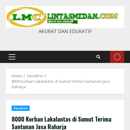
Skip
to
content
AKURAT DAN EDUKATIF
Primary
Menu
Home
Headline
8000 Korban Lakalantas di Sumut Terima Santunan Jasa
Raharja
Headline
8000 Korban Lakalantas di Sumut Terima
Santunan Jasa Raharja