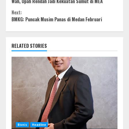
Wah, Upah Rendah Jadi Kekuatan Sumut di MEA
Reading
Next:
BMKG: Puncak Musim Panas di Medan Februari
RELATED STORIES
Bisnis
Headline