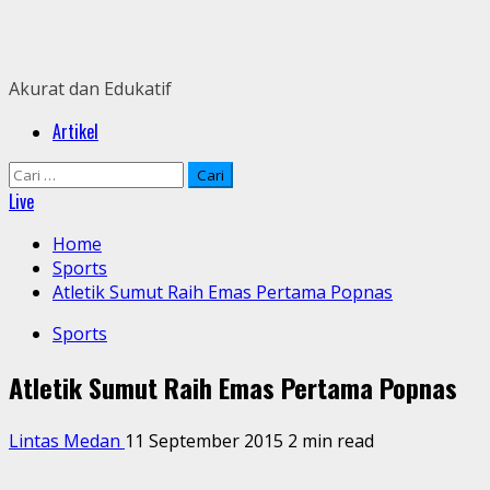
Skip
to
content
Akurat dan Edukatif
Primary
Artikel
Menu
Cari
untuk:
Live
Home
Sports
Atletik Sumut Raih Emas Pertama Popnas
Sports
Atletik Sumut Raih Emas Pertama Popnas
Lintas Medan
11 September 2015
2 min read