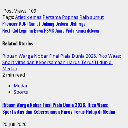
Post Views:
109
Tags:
Atletik
emas
Pertama
Popnas
Raih
sumut
Continue
Previous:
KONI Sumut Dukung Diskusi Olahraga
Next:
Gol Legimin Bawa PSMS Juara Piala Kemerdekaan
Reading
Related Stories
Ribuan Warga Nobar Final Piala Dunia 2026, Rico Waas:
Sportivitas dan Kebersamaan Harus Terus Hidup di
Medan
2 min read
Medan
Sports
Ribuan Warga Nobar Final Piala Dunia 2026, Rico Waas:
Sportivitas dan Kebersamaan Harus Terus Hidup di Medan
20 Juli 2026