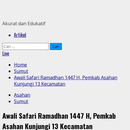
Skip
to
content
Akurat dan Edukatif
Primary
Artikel
Menu
Cari
untuk:
Live
Home
Sumut
Awali Safari Ramadhan 1447 H, Pemkab Asahan
Kunjungi 13 Kecamatan
Asahan
Sumut
Awali Safari Ramadhan 1447 H, Pemkab
Asahan Kunjungi 13 Kecamatan