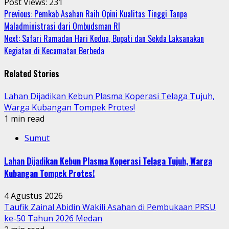
Post Views:
231
Continue
Previous:
Pemkab Asahan Raih Opini Kualitas Tinggi Tanpa
Maladministrasi dari Ombudsman RI
Reading
Next:
Safari Ramadan Hari Kedua, Bupati dan Sekda Laksanakan
Kegiatan di Kecamatan Berbeda
Related Stories
Lahan Dijadikan Kebun Plasma Koperasi Telaga Tujuh,
Warga Kubangan Tompek Protes!
1 min read
Sumut
Lahan Dijadikan Kebun Plasma Koperasi Telaga Tujuh, Warga
Kubangan Tompek Protes!
4 Agustus 2026
Taufik Zainal Abidin Wakili Asahan di Pembukaan PRSU
ke-50 Tahun 2026 Medan