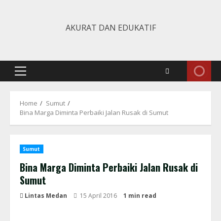
Skip
to
AKURAT DAN EDUKATIF
content
Primary
Menu
Home
Sumut
Bina Marga Diminta Perbaiki Jalan Rusak di Sumut
Sumut
Bina Marga Diminta Perbaiki Jalan Rusak di
Sumut
Lintas Medan
15 April 2016
1 min read