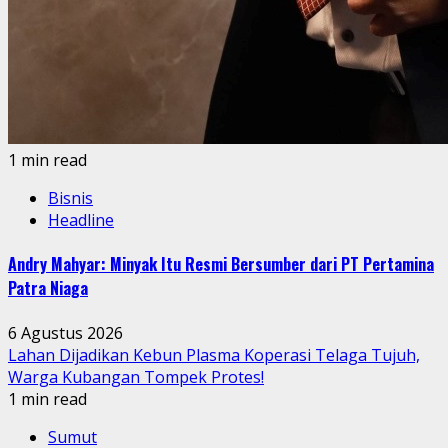
1 min read
Bisnis
Headline
Andry Mahyar: Minyak Itu Resmi Bersumber dari PT Pertamina
Patra Niaga
6 Agustus 2026
Lahan Dijadikan Kebun Plasma Koperasi Telaga Tujuh,
Warga Kubangan Tompek Protes!
1 min read
Sumut