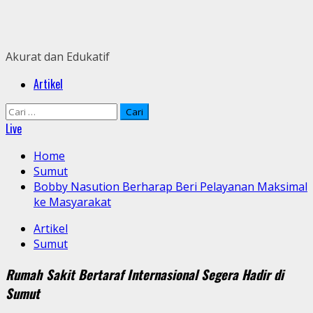
Skip
to
content
Akurat dan Edukatif
Primary
Artikel
Menu
Cari
untuk:
Live
Home
Sumut
Bobby Nasution Berharap Beri Pelayanan Maksimal
ke Masyarakat
Artikel
Sumut
Rumah Sakit Bertaraf Internasional Segera Hadir di
Sumut