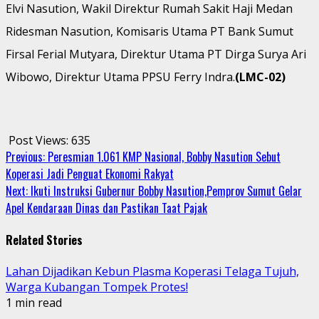
Elvi Nasution, Wakil Direktur Rumah Sakit Haji Medan
Ridesman Nasution, Komisaris Utama PT Bank Sumut
Firsal Ferial Mutyara, Direktur Utama PT Dirga Surya Ari
Wibowo, Direktur Utama PPSU Ferry Indra.
(LMC-02)
Post Views:
635
Continue
Previous:
Peresmian 1.061 KMP Nasional, Bobby Nasution Sebut
Koperasi Jadi Penguat Ekonomi Rakyat
Reading
Next:
Ikuti Instruksi Gubernur Bobby Nasution,Pemprov Sumut Gelar
Apel Kendaraan Dinas dan Pastikan Taat Pajak
Related Stories
Lahan Dijadikan Kebun Plasma Koperasi Telaga Tujuh,
Warga Kubangan Tompek Protes!
1 min read