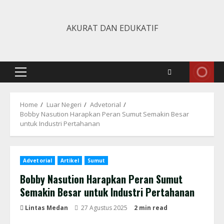
Skip
to
AKURAT DAN EDUKATIF
content
Primary
Menu
Home
Luar Negeri
Advetorial
Bobby Nasution Harapkan Peran Sumut Semakin Besar
untuk Industri Pertahanan
Advetorial
Artikel
Sumut
Bobby Nasution Harapkan Peran Sumut
Semakin Besar untuk Industri Pertahanan
Lintas Medan
27 Agustus 2025
2 min read