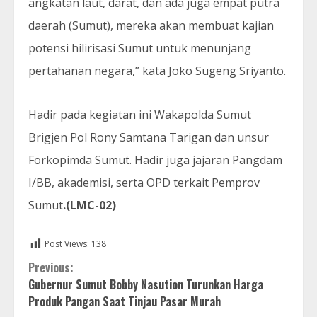
angkatan laut, darat, dan ada juga empat putra
daerah (Sumut), mereka akan membuat kajian
potensi hilirisasi Sumut untuk menunjang
pertahanan negara,” kata Joko Sugeng Sriyanto.
Hadir pada kegiatan ini Wakapolda Sumut
Brigjen Pol Rony Samtana Tarigan dan unsur
Forkopimda Sumut. Hadir juga jajaran Pangdam
I/BB, akademisi, serta OPD terkait Pemprov
Sumut
.(LMC-02)
Post Views:
138
Continue
Previous:
Gubernur Sumut Bobby Nasution Turunkan Harga
Reading
Produk Pangan Saat Tinjau Pasar Murah