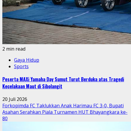
2 min read
Gaya Hidup
Sports
Peserta MAXi Yamaha Day Sumut Turut Berduka atas Tragedi
Kecelakaan Maut di Sibolangit
20 Juli 2026
Forkopimda FC Taklukkan Anak Harimau FC 3-0, Bupati
Asahan Serahkan Piala Turnamen HUT Bhayangkara ke-
80