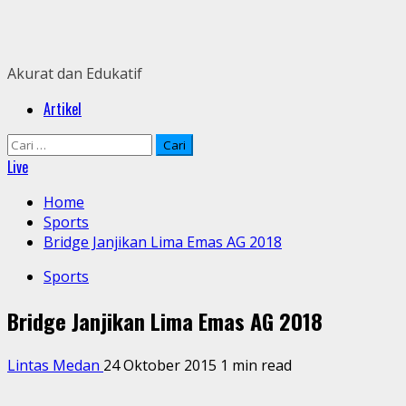
Skip
to
content
Akurat dan Edukatif
Primary
Artikel
Menu
Cari
untuk:
Live
Home
Sports
Bridge Janjikan Lima Emas AG 2018
Sports
Bridge Janjikan Lima Emas AG 2018
Lintas Medan
24 Oktober 2015
1 min read