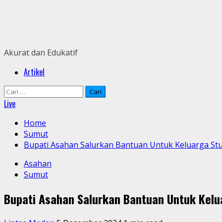
Skip
to
content
Akurat dan Edukatif
Primary
Artikel
Menu
Cari
untuk:
Live
Home
Sumut
Bupati Asahan Salurkan Bantuan Untuk Keluarga St
Asahan
Sumut
Bupati Asahan Salurkan Bantuan Untuk Kelu