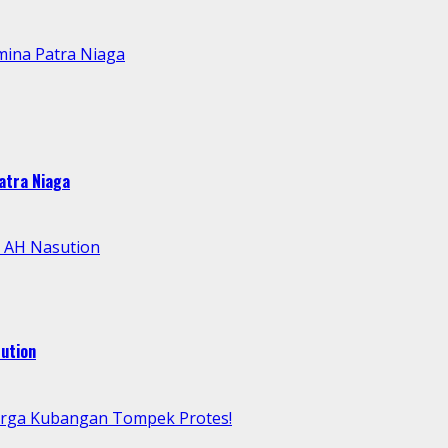
mina Patra Niaga
atra Niaga
l AH Nasution
ution
arga Kubangan Tompek Protes!