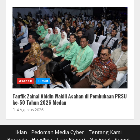
Asahan
Sumut
Taufik Zainal Abidin Wakili Asahan di Pembukaan PRSU
ke-50 Tahun 2026 Medan
4 Agustus 2026
Iklan
Pedoman Media Cyber
Tentang Kami
Beranda
Headline
Luar Negeri
Nasional
Sumut