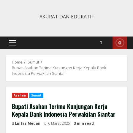
Skip
to
AKURAT DAN EDUKATIF
content
Primary
Menu
Home
Sumut
Bupati Asahan Terima Kunjungan Kerja Kepala Bank
Indonesia Perwakilan Siantar
Asahan
Sumut
Bupati Asahan Terima Kunjungan Kerja
Kepala Bank Indonesia Perwakilan Siantar
Lintas Medan
6 Maret 2025
3 min read