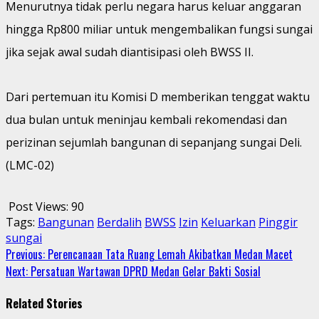
Menurutnya tidak perlu negara harus keluar anggaran
hingga Rp800 miliar untuk mengembalikan fungsi sungai
jika sejak awal sudah diantisipasi oleh BWSS II.
Dari pertemuan itu Komisi D memberikan tenggat waktu
dua bulan untuk meninjau kembali rekomendasi dan
perizinan sejumlah bangunan di sepanjang sungai Deli.
(LMC-02)
Post Views:
90
Tags:
Bangunan
Berdalih
BWSS
Izin
Keluarkan
Pinggir
sungai
Continue
Previous:
Perencanaan Tata Ruang Lemah Akibatkan Medan Macet
Next:
Persatuan Wartawan DPRD Medan Gelar Bakti Sosial
Reading
Related Stories