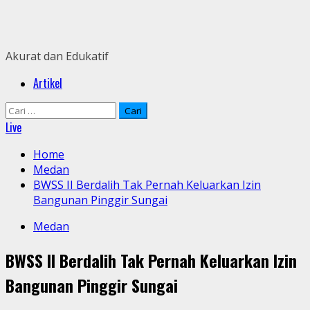
Skip
to
content
Akurat dan Edukatif
Primary
Artikel
Menu
Cari
untuk:
Live
Home
Medan
BWSS II Berdalih Tak Pernah Keluarkan Izin
Bangunan Pinggir Sungai
Medan
BWSS II Berdalih Tak Pernah Keluarkan Izin
Bangunan Pinggir Sungai