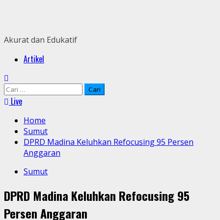
Skip
to
content
Akurat dan Edukatif
Primary
Artikel
Menu
Cari
untuk:
Live
Home
Sumut
DPRD Madina Keluhkan Refocusing 95 Persen
Anggaran
Sumut
DPRD Madina Keluhkan Refocusing 95
Persen Anggaran