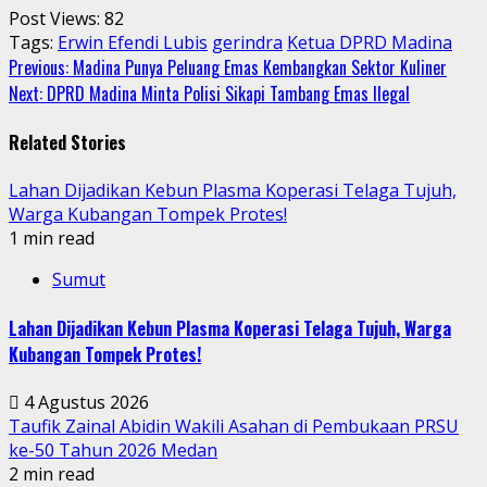
Post Views:
82
Tags:
Erwin Efendi Lubis
gerindra
Ketua DPRD Madina
Continue
Previous:
Madina Punya Peluang Emas Kembangkan Sektor Kuliner
Next:
DPRD Madina Minta Polisi Sikapi Tambang Emas Ilegal
Reading
Related Stories
Lahan Dijadikan Kebun Plasma Koperasi Telaga Tujuh,
Warga Kubangan Tompek Protes!
1 min read
Sumut
Lahan Dijadikan Kebun Plasma Koperasi Telaga Tujuh, Warga
Kubangan Tompek Protes!
4 Agustus 2026
Taufik Zainal Abidin Wakili Asahan di Pembukaan PRSU
ke-50 Tahun 2026 Medan
2 min read