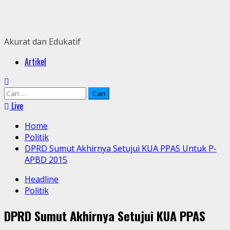
Skip
to
content
Akurat dan Edukatif
Primary
Artikel
Menu
Cari
untuk:
Live
Home
Politik
DPRD Sumut Akhirnya Setujui KUA PPAS Untuk P-
APBD 2015
Headline
Politik
DPRD Sumut Akhirnya Setujui KUA PPAS