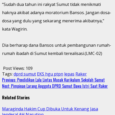
“Sudah dua tahun ini rakyat Sumut tidak menikmati
haknya akibat adanya moratorium Bansos. Jangan dosa-
dosa yang dulu yang sekarang menerima akibatnya,”
kata Wagirin.
Dia berharap dana Bansos untuk pembangunan rumah-
rumah ibadah di Sumut kembali terealisasi.(LMC-02)
Post Views:
109
Tags:
dprd sumut
EKS hgu ptpn
lepas
Raker
Continue
Previous:
Pendidikan Lalu Lintas Masuk Kurikulum Sekolah Sumut
Next:
Pimpinan Larang Anggota DPRD Sumut Bawa Istri Saat Raker
Reading
Related Stories
Maraginda Hakim Cup Dibuka Untuk Kenang Jasa
Jenderal AH Nasution