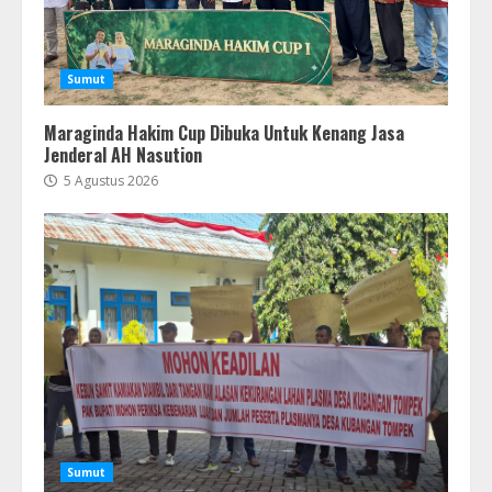
Sumut
Maraginda Hakim Cup Dibuka Untuk Kenang Jasa
Jenderal AH Nasution
5 Agustus 2026
Sumut