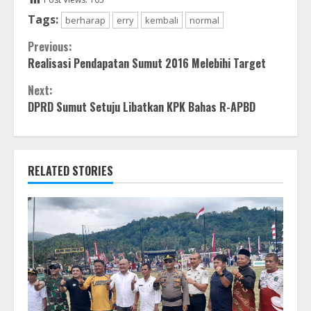
Tags:
berharap
erry
kembali
normal
Continue
Previous:
Realisasi Pendapatan Sumut 2016 Melebihi Target
Reading
Next:
DPRD Sumut Setuju Libatkan KPK Bahas R-APBD
RELATED STORIES