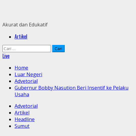
Skip
to
content
Akurat dan Edukatif
Primary
Artikel
Menu
Cari
untuk:
Live
Home
Luar Negeri
Advetorial
Gubernur Bobby Nasution Beri Insentif ke Pelaku
Usaha
Advetorial
Artikel
Headline
Sumut