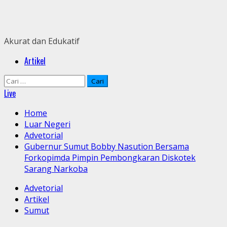
Skip
to
content
Akurat dan Edukatif
Primary
Artikel
Menu
Cari
untuk:
Live
Home
Luar Negeri
Advetorial
Gubernur Sumut Bobby Nasution Bersama
Forkopimda Pimpin Pembongkaran Diskotek
Sarang Narkoba
Advetorial
Artikel
Sumut