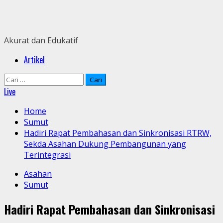
Skip
to
content
Akurat dan Edukatif
Primary
Artikel
Menu
Cari
untuk:
Live
Home
Sumut
Hadiri Rapat Pembahasan dan Sinkronisasi RTRW,
Sekda Asahan Dukung Pembangunan yang
Terintegrasi
Asahan
Sumut
Hadiri Rapat Pembahasan dan Sinkronisasi