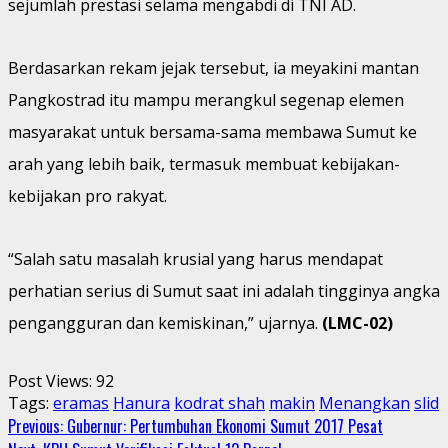
sejumlah prestasi selama mengabdi di TNI AD.
Berdasarkan rekam jejak tersebut, ia meyakini mantan
Pangkostrad itu mampu merangkul segenap elemen
masyarakat untuk bersama-sama membawa Sumut ke
arah yang lebih baik, termasuk membuat kebijakan-
kebijakan pro rakyat.
“Salah satu masalah krusial yang harus mendapat
perhatian serius di Sumut saat ini adalah tingginya angka
pengangguran dan kemiskinan,” ujarnya.
(LMC-02)
Post Views:
92
Tags:
eramas
Hanura
kodrat shah
makin
Menangkan
slid
Continue
Previous:
Gubernur: Pertumbuhan Ekonomi Sumut 2017 Pesat