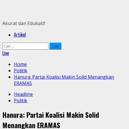
Skip
to
content
Akurat dan Edukatif
Primary
Artikel
Menu
Cari
untuk:
Live
Home
Politik
Hanura: Partai Koalisi Makin Solid Menangkan
ERAMAS
Headline
Politik
Hanura: Partai Koalisi Makin Solid
Menangkan ERAMAS