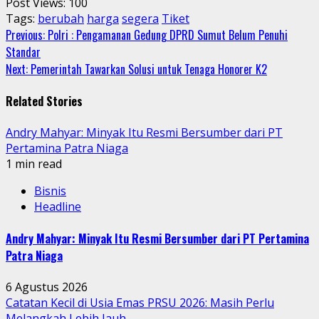
Post Views:
100
Tags:
berubah
harga
segera
Tiket
Continue
Previous:
Polri : Pengamanan Gedung DPRD Sumut Belum Penuhi
Standar
Reading
Next:
Pemerintah Tawarkan Solusi untuk Tenaga Honorer K2
Related Stories
Andry Mahyar: Minyak Itu Resmi Bersumber dari PT
Pertamina Patra Niaga
1 min read
Bisnis
Headline
Andry Mahyar: Minyak Itu Resmi Bersumber dari PT Pertamina
Patra Niaga
6 Agustus 2026
Catatan Kecil di Usia Emas PRSU 2026: Masih Perlu
Melangkah Lebih Jauh