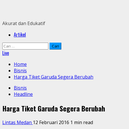
Skip
to
content
Akurat dan Edukatif
Primary
Artikel
Menu
Cari
untuk:
Live
Home
Bisnis
Harga Tiket Garuda Segera Berubah
Bisnis
Headline
Harga Tiket Garuda Segera Berubah
Lintas Medan
12 Februari 2016
1 min read