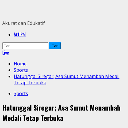
Skip
to
content
Akurat dan Edukatif
Primary
Artikel
Menu
Cari
untuk:
Live
Home
Sports
Hatunggal Siregar; Asa Sumut Menambah Medali
Tetap Terbuka
Sports
Hatunggal Siregar; Asa Sumut Menambah
Medali Tetap Terbuka