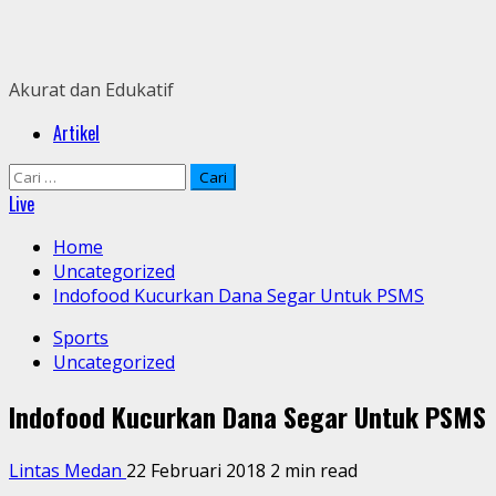
Skip
to
content
Akurat dan Edukatif
Primary
Artikel
Menu
Cari
untuk:
Live
Home
Uncategorized
Indofood Kucurkan Dana Segar Untuk PSMS
Sports
Uncategorized
Indofood Kucurkan Dana Segar Untuk PSMS
Lintas Medan
22 Februari 2018
2 min read