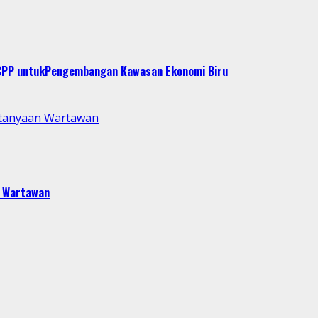
T CPP untukPengembangan Kawasan Ekonomi Biru
rtanyaan Wartawan
n Wartawan