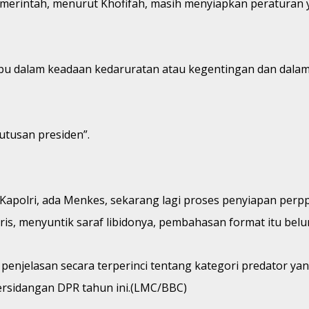
, pemerintah, menurut Khofifah, masih menyiapkan peratu
u dalam keadaan kedaruratan atau kegentingan dan dalam
utusan presiden”.
 Kapolri, ada Menkes, sekarang lagi proses penyiapan perpp
ggris, menyuntik saraf libidonya, pembahasan format itu belu
jelasan secara terperinci tentang kategori predator yan
ersidangan DPR tahun ini.(LMC/BBC)