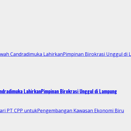
Kawah Candradimuka LahirkanPimpinan Birokrasi Unggul di
andradimuka LahirkanPimpinan Birokrasi Unggul di Lampung
 dari PT CPP untukPengembangan Kawasan Ekonomi Biru