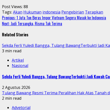
Post Views:
88
Tags:
Akan
Hukuman
indonesia
Pengebirian
Terapkan
Continue
Previous:
1 Juta Ton Beras Impor Vietnam Segera Masuk ke Indonesia
Next:
Jadi Tersangka, Risma Tak Terima
Reading
Related Stories
Sekda Ferli Yuledi Bangga, Tulang BawangTerbukti Jadi 
3 min read
Artikel
Nasional
Sekda Ferli Yuledi Bangga, Tulang BawangTerbukti Jadi Kawah C
2 Agustus 2026
Tulang Bawang Resmi Terima Peralihan Hak Atas Tanah
2 min read
Advetorial