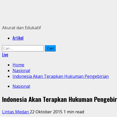
Skip
to
content
Akurat dan Edukatif
Primary
Artikel
Menu
Cari
untuk:
Live
Home
Nasional
Indonesia Akan Terapkan Hukuman Pengebirian
Nasional
Indonesia Akan Terapkan Hukuman Pengebir
Lintas Medan
22 Oktober 2015
1 min read