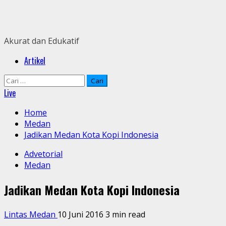
Skip
to
content
Akurat dan Edukatif
Primary
Artikel
Menu
Cari
untuk:
Live
Home
Medan
Jadikan Medan Kota Kopi Indonesia
Advetorial
Medan
Jadikan Medan Kota Kopi Indonesia
Lintas Medan
10 Juni 2016
3 min read