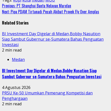
Continue
Previous:
PT Shanghai Bantu Nelayan Marelan
Next:
Pipa PDAM Tirtanadi Pecah Akibat Proyek Fly Over Amplas
Reading
Related Stories
BI Investment Day Digelar di Medan,Bobby Nasution
Siap Sambut Gubernur se-Sumatera Bahas Penguatan
Investasi
2 min read
Medan
BI Investment Day Digelar di Medan,Bobby Nasution Siap
Sambut Gubernur se-Sumatera Bahas Penguatan Investasi
4 Agustus 2026
PRSU Ke-50 Umumkan Pemenang Kompetisi dan
Penghargaan
2 min read