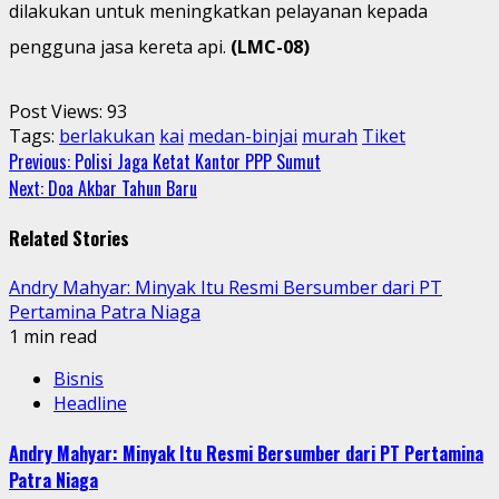
dilakukan untuk meningkatkan pelayanan kepada
pengguna jasa kereta api.
(LMC-08)
Post Views:
93
Tags:
berlakukan
kai
medan-binjai
murah
Tiket
Continue
Previous:
Polisi Jaga Ketat Kantor PPP Sumut
Next:
Doa Akbar Tahun Baru
Reading
Related Stories
Andry Mahyar: Minyak Itu Resmi Bersumber dari PT
Pertamina Patra Niaga
1 min read
Bisnis
Headline
Andry Mahyar: Minyak Itu Resmi Bersumber dari PT Pertamina
Patra Niaga