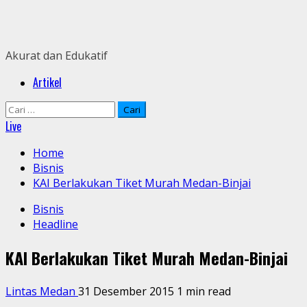
Skip
to
content
Akurat dan Edukatif
Primary
Artikel
Menu
Cari
untuk:
Live
Home
Bisnis
KAI Berlakukan Tiket Murah Medan-Binjai
Bisnis
Headline
KAI Berlakukan Tiket Murah Medan-Binjai
Lintas Medan
31 Desember 2015
1 min read