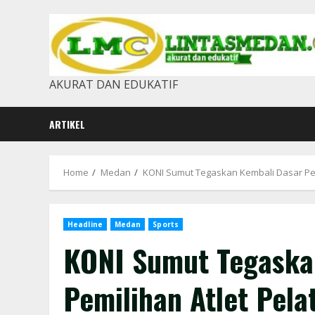
Skip
to
content
AKURAT DAN EDUKATIF
ARTIKEL
Home
Medan
KONI Sumut Tegaskan Kembali Dasar Pem
Headline
Medan
Sports
KONI Sumut Tegaska
Pemilihan Atlet Pel