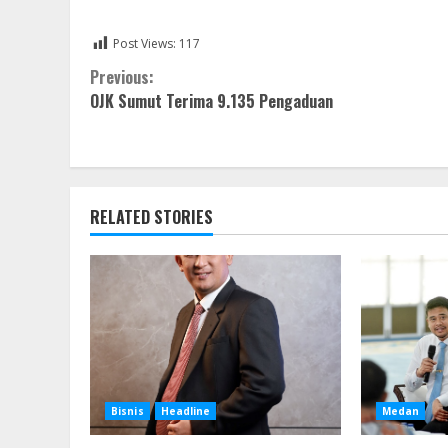
Post Views:
117
Continue
Previous:
OJK Sumut Terima 9.135 Pengaduan
Reading
RELATED STORIES
Bisnis
Headline
Medan