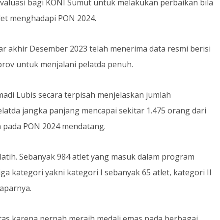
n evaluasi bagi KONI Sumut untuk melakukan perbaikan bila
let menghadapi PON 2024.
akhir Desember 2023 telah menerima data resmi berisi
rov untuk menjalani pelatda penuh.
di Lubis secara terpisah menjelaskan jumlah
elatda jangka panjang mencapai sekitar 1.475 orang dari
n pada PON 2024 mendatang.
elatih. Sebanyak 984 atlet yang masuk dalam program
a kategori yakni kategori I sebanyak 65 atlet, kategori II
paparnya.
ritas karena pernah meraih medali emas pada berbagai