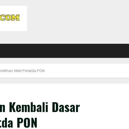
ilihan Atlet Pelatda PON
n Kembali Dasar
atda PON