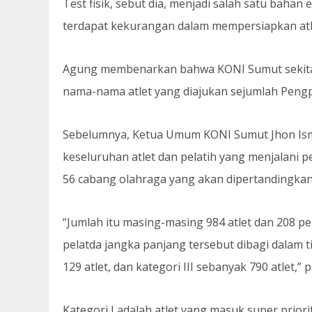
Test fisik, sebut dia, menjadi salah satu baha
terdapat kekurangan dalam mempersiapkan at
Agung membenarkan bahwa KONI Sumut sekitar 
nama-nama atlet yang diajukan sejumlah Pengp
Sebelumnya, Ketua Umum KONI Sumut Jhon Isma
keseluruhan atlet dan pelatih yang menjalani p
56 cabang olahraga yang akan dipertandingka
“Jumlah itu masing-masing 984 atlet dan 208 p
pelatda jangka panjang tersebut dibagi dalam tig
129 atlet, dan kategori III sebanyak 790 atlet,” 
Kategori I adalah atlet yang masuk super prio