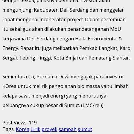
dengan Sekda, pihaknya bersama investor akan
mengunjungi Kabupaten Deli Serdang dan menggelar
rapat mengenai incenerator project. Dalam pertemuan
itu sekaligus akan dilakukan penandatanganan MoU
kerjasama Deli Serdang dengan Halla Enviromental &
Energy. Rapat itu juga melibatkan Pemkab Langkat, Karo,
Sergai, Tebing Tinggi, Kota Binjai dan Pematang Siantar.
Sementara itu, Purnama Dewi mengajak para investor
KOrea untuk melirik pengolahan bio massa yaitu limbah
kelapa sawit menjadi energi yang menurutnya
peluangnya cukup besar di Sumut. (LMC/rel))
Post Views:
119
Tags:
Korea
Lirik
proyek
sampah
sumut