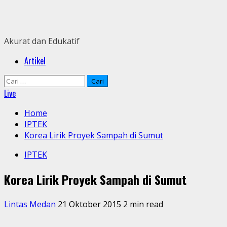
Skip
to
content
Akurat dan Edukatif
Primary
Artikel
Menu
Cari
untuk:
Live
Home
IPTEK
Korea Lirik Proyek Sampah di Sumut
IPTEK
Korea Lirik Proyek Sampah di Sumut
Lintas Medan
21 Oktober 2015
2 min read