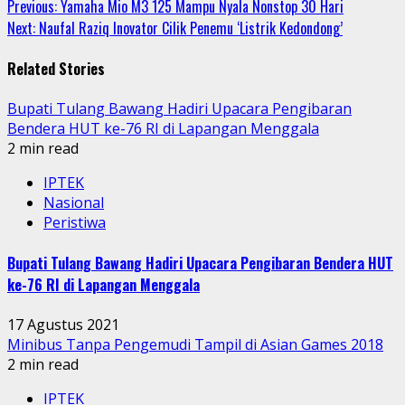
Continue
Previous:
Yamaha Mio M3 125 Mampu Nyala Nonstop 30 Hari
Next:
Naufal Raziq Inovator Cilik Penemu ‘Listrik Kedondong’
Reading
Related Stories
Bupati Tulang Bawang Hadiri Upacara Pengibaran
Bendera HUT ke-76 RI di Lapangan Menggala
2 min read
IPTEK
Nasional
Peristiwa
Bupati Tulang Bawang Hadiri Upacara Pengibaran Bendera HUT
ke-76 RI di Lapangan Menggala
17 Agustus 2021
Minibus Tanpa Pengemudi Tampil di Asian Games 2018
2 min read
IPTEK