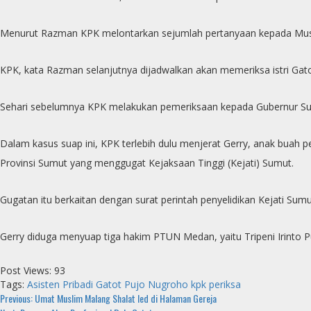
Menurut Razman KPK melontarkan sejumlah pertanyaan kepada Mustaf
KPK, kata Razman selanjutnya dijadwalkan akan memeriksa istri Gatot
Sehari sebelumnya KPK melakukan pemeriksaan kepada Gubernur Sum
Dalam kasus suap ini, KPK terlebih dulu menjerat Gerry, anak buah
Provinsi Sumut yang menggugat Kejaksaan Tinggi (Kejati) Sumut.
Gugatan itu berkaitan dengan surat perintah penyelidikan Kejati S
Gerry diduga menyuap tiga hakim PTUN Medan, yaitu Tripeni Irinto P
Post Views:
93
Tags:
Asisten Pribadi
Gatot Pujo Nugroho
kpk
periksa
Continue
Previous:
Umat Muslim Malang Shalat Ied di Halaman Gereja