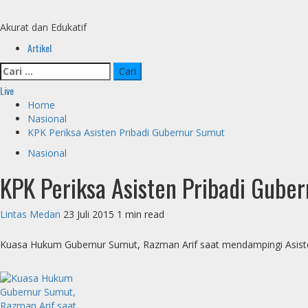
Skip
to
Akurat dan Edukatif
content
Primary
Artikel
Menu
Cari
untuk:
Live
Home
Nasional
KPK Periksa Asisten Pribadi Gubernur Sumut
Nasional
KPK Periksa Asisten Pribadi Gube
Lintas Medan
23 Juli 2015
1 min read
Kuasa Hukum Gubernur Sumut, Razman Arif saat mendampingi Asisten