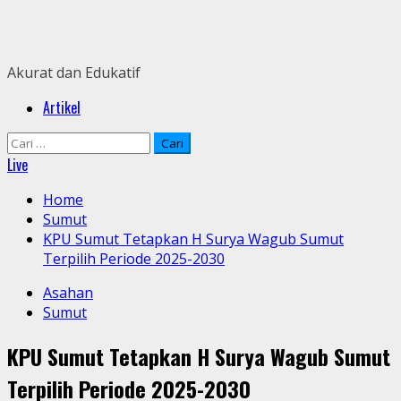
Skip
to
content
Akurat dan Edukatif
Primary
Artikel
Menu
Cari
untuk:
Live
Home
Sumut
KPU Sumut Tetapkan H Surya Wagub Sumut
Terpilih Periode 2025-2030
Asahan
Sumut
KPU Sumut Tetapkan H Surya Wagub Sumut
Terpilih Periode 2025-2030