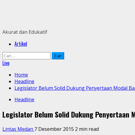
Skip
to
content
Akurat dan Edukatif
Primary
Artikel
Menu
Cari
untuk:
Live
Home
Headline
Legislator Belum Solid Dukung Penyertaan Modal B
Headline
Legislator Belum Solid Dukung Penyertaan 
Lintas Medan
7 Desember 2015
2 min read