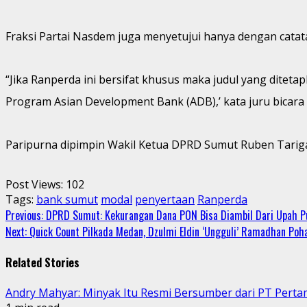
Fraksi Partai Nasdem juga menyetujui hanya dengan catat
“Jika Ranperda ini bersifat khusus maka judul yang dit
Program Asian Development Bank (ADB),’ kata juru bicara
Paripurna dipimpin Wakil Ketua DPRD Sumut Ruben Tariga
Post Views:
102
Tags:
bank sumut
modal
penyertaan
Ranperda
Continue
Previous:
DPRD Sumut: Kekurangan Dana PON Bisa Diambil Dari Upah P
Next:
Quick Count Pilkada Medan, Dzulmi Eldin ‘Ungguli’ Ramadhan Poh
Reading
Related Stories
Andry Mahyar: Minyak Itu Resmi Bersumber dari PT Perta