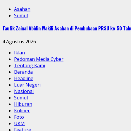
Asahan
Sumut
Taufik Zainal Abidin Wakili Asahan di Pembukaan PRSU ke-50 T
4 Agustus 2026
Iklan
Pedoman Media Cyber
Tentang Kami
Beranda
Headline
Luar Negeri
Nasional
Sumut
Hiburan
Kuliner
Foto
UKM
Feature