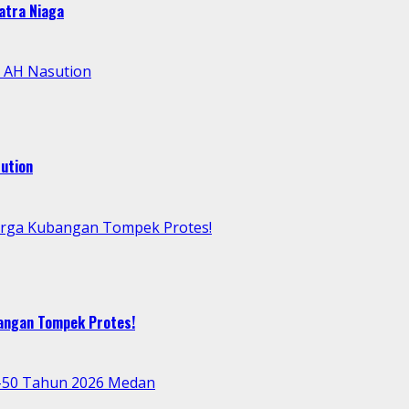
atra Niaga
l AH Nasution
ution
arga Kubangan Tompek Protes!
bangan Tompek Protes!
e-50 Tahun 2026 Medan