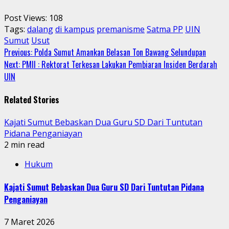
Post Views:
108
Tags:
dalang
di kampus
premanisme
Satma PP
UIN
Sumut
Usut
Continue
Previous:
Polda Sumut Amankan Belasan Ton Bawang Selundupan
Next:
PMII : Rektorat Terkesan Lakukan Pembiaran Insiden Berdarah
Reading
UIN
Related Stories
Kajati Sumut Bebaskan Dua Guru SD Dari Tuntutan
Pidana Penganiayan
2 min read
Hukum
Kajati Sumut Bebaskan Dua Guru SD Dari Tuntutan Pidana
Penganiayan
7 Maret 2026