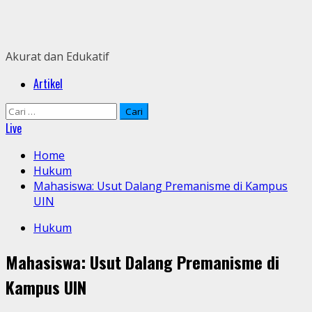
Skip
to
content
Akurat dan Edukatif
Primary
Artikel
Menu
Cari
untuk:
Live
Home
Hukum
Mahasiswa: Usut Dalang Premanisme di Kampus
UIN
Hukum
Mahasiswa: Usut Dalang Premanisme di
Kampus UIN