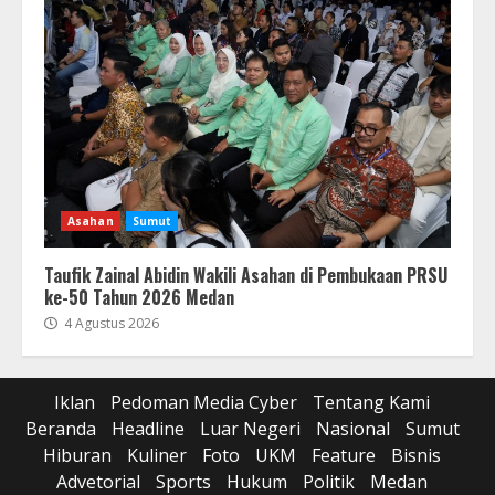
Asahan
Sumut
Taufik Zainal Abidin Wakili Asahan di Pembukaan PRSU
ke-50 Tahun 2026 Medan
4 Agustus 2026
Iklan
Pedoman Media Cyber
Tentang Kami
Beranda
Headline
Luar Negeri
Nasional
Sumut
Hiburan
Kuliner
Foto
UKM
Feature
Bisnis
Advetorial
Sports
Hukum
Politik
Medan