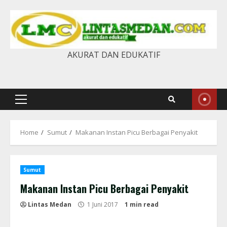
Skip
to
content
AKURAT DAN EDUKATIF
Primary
Menu
Home
Sumut
Makanan Instan Picu Berbagai Penyakit
Sumut
Makanan Instan Picu Berbagai Penyakit
Lintas Medan
1 Juni 2017
1 min read