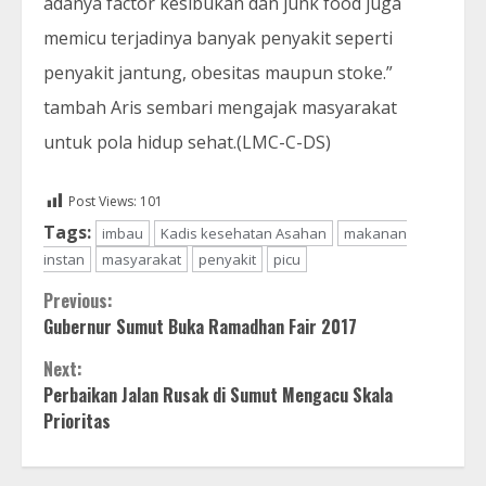
adanya factor kesibukan dan junk food juga
memicu terjadinya banyak penyakit seperti
penyakit jantung, obesitas maupun stoke.”
tambah Aris sembari mengajak masyarakat
untuk pola hidup sehat.(LMC-C-DS)
Post Views:
101
Tags:
imbau
Kadis kesehatan Asahan
makanan
instan
masyarakat
penyakit
picu
Continue
Previous:
Gubernur Sumut Buka Ramadhan Fair 2017
Reading
Next:
Perbaikan Jalan Rusak di Sumut Mengacu Skala
Prioritas