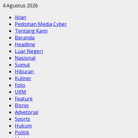
4 Agustus 2026
Iklan
Pedoman Media Cyber
Tentang Kami
Beranda
Headline
Luar Negeri
Nasional
Sumut
Hiburan
Kuliner
Foto
UKM
Feature
Bisnis
Advetorial
Sports
Hukum
Politik