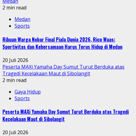
Medan
2 min read
Medan
Sports
Ribuan Warga Nobar Final Piala Dunia 2026, Rico Waas:
Sportivitas dan Kebersamaan Harus Terus Hidup di Medan
20 Juli 2026
Peserta MAXi Yamaha Day Sumut Turut Berduka atas
Tragedi Kecelakaan Maut di Sibolangit
2 min read
Gaya Hidup
Sports
Peserta MAXi Yamaha Day Sumut Turut Berduka atas Tragedi
Kecelakaan Maut di Sibolangit
20 Juli 2026