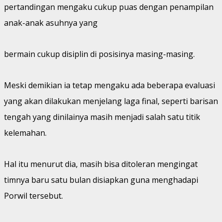
pertandingan mengaku cukup puas dengan penampilan
anak-anak asuhnya yang
bermain cukup disiplin di posisinya masing-masing.
Meski demikian ia tetap mengaku ada beberapa evaluasi
yang akan dilakukan menjelang laga final, seperti barisan
tengah yang dinilainya masih menjadi salah satu titik
kelemahan.
Hal itu menurut dia, masih bisa ditoleran mengingat
timnya baru satu bulan disiapkan guna menghadapi
Porwil tersebut.