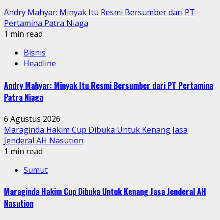
Andry Mahyar: Minyak Itu Resmi Bersumber dari PT
Pertamina Patra Niaga
1 min read
Bisnis
Headline
Andry Mahyar: Minyak Itu Resmi Bersumber dari PT Pertamina
Patra Niaga
6 Agustus 2026
Maraginda Hakim Cup Dibuka Untuk Kenang Jasa
Jenderal AH Nasution
1 min read
Sumut
Maraginda Hakim Cup Dibuka Untuk Kenang Jasa Jenderal AH
Nasution