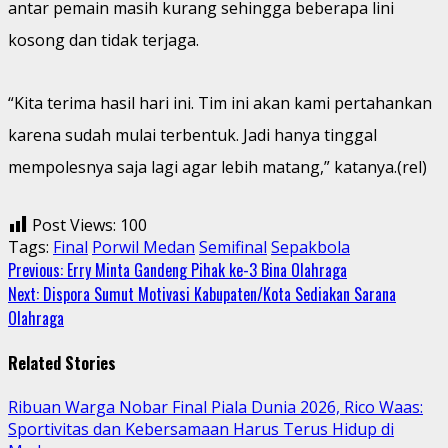
antar pemain masih kurang sehingga beberapa lini
kosong dan tidak terjaga.
“Kita terima hasil hari ini. Tim ini akan kami pertahankan
karena sudah mulai terbentuk. Jadi hanya tinggal
mempolesnya saja lagi agar lebih matang,” katanya.(rel)
Post Views:
100
Tags:
Final
Porwil Medan
Semifinal
Sepakbola
Continue
Previous:
Erry Minta Gandeng Pihak ke-3 Bina Olahraga
Next:
Dispora Sumut Motivasi Kabupaten/Kota Sediakan Sarana
Reading
Olahraga
Related Stories
Ribuan Warga Nobar Final Piala Dunia 2026, Rico Waas:
Sportivitas dan Kebersamaan Harus Terus Hidup di