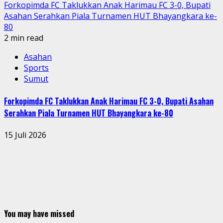
Forkopimda FC Taklukkan Anak Harimau FC 3-0, Bupati
Asahan Serahkan Piala Turnamen HUT Bhayangkara ke-
80
2 min read
Asahan
Sports
Sumut
Forkopimda FC Taklukkan Anak Harimau FC 3-0, Bupati Asahan
Serahkan Piala Turnamen HUT Bhayangkara ke-80
15 Juli 2026
You may have missed