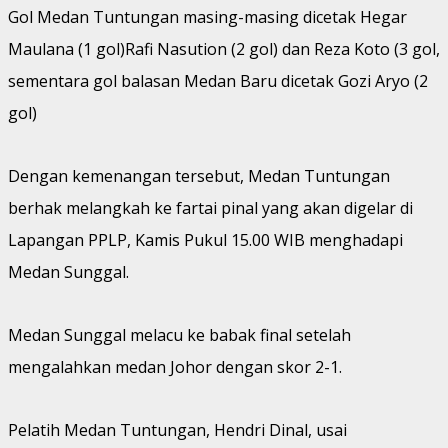
Gol Medan Tuntungan masing-masing dicetak Hegar
Maulana (1 gol)Rafi Nasution (2 gol) dan Reza Koto (3 gol,
sementara gol balasan Medan Baru dicetak Gozi Aryo (2
gol)
Dengan kemenangan tersebut, Medan Tuntungan
berhak melangkah ke fartai pinal yang akan digelar di
Lapangan PPLP, Kamis Pukul 15.00 WIB menghadapi
Medan Sunggal.
Medan Sunggal melacu ke babak final setelah
mengalahkan medan Johor dengan skor 2-1.
Pelatih Medan Tuntungan, Hendri Dinal, usai