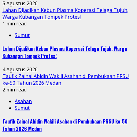
5 Agustus 2026
Lahan Dijadikan Kebun Plasma Koperasi Telaga Tujuh,
Warga Kubangan Tompek Protes!
1 min read
Sumut
Lahan Dijadikan Kebun Plasma Koperasi Telaga Tujuh, Warga
Kubangan Tompek Protes!
4 Agustus 2026
Taufik Zainal Abidin Wakili Asahan di Pembukaan PRSU
ke-50 Tahun 2026 Medan
2 min read
Asahan
Sumut
Taufik Zainal Abidin Wakili Asahan di Pembukaan PRSU ke-50
Tahun 2026 Medan