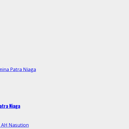
mina Patra Niaga
atra Niaga
l AH Nasution