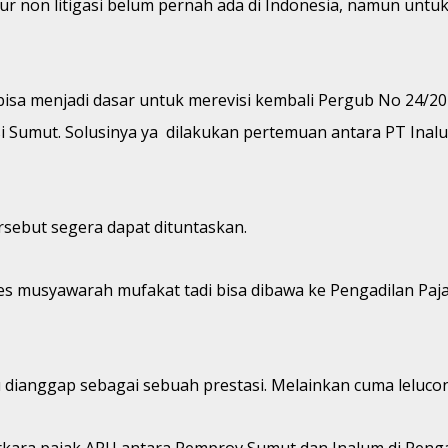
alur non litigasi belum pernah ada di Indonesia, namun un
tu bisa menjadi dasar untuk merevisi kembali Pergub No 24/2
si Sumut. Solusinya ya dilakukan pertemuan antara PT Ina
ersebut segera dapat dituntaskan.
oses musyawarah mufakat tadi bisa dibawa ke Pengadilan P
ru dianggap sebagai sebuah prestasi. Melainkan cuma leluc
erkara pajak APU antara Pemprov Sumut dan Inalum di Pengad