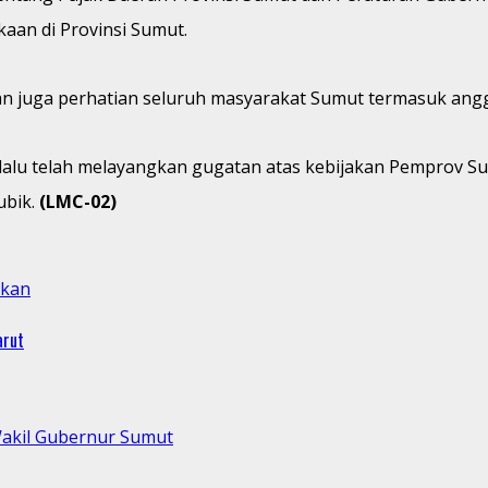
aan di Provinsi Sumut.
n juga perhatian seluruh masyarakat Sumut termasuk angg
 lalu telah melayangkan gugatan atas kebijakan Pemprov 
ubik.
(LMC-02)
skan
arut
akil Gubernur Sumut