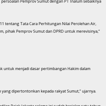
tuk persoalan Pemprov Sumut dengan PT Inalum sebaiknya
011 tentang Tata Cara Perhitungan Nilai Perolehan Air,
lum, pihak Pemprov Sumut dan DPRD untuk merevisinya,”
ajak untuk menjadi dasar pertimbangan Hakim dalam
on yang dipertontonkan kepada rakyat Sumut,” ujarnya.
ilan Pajak Jakarta selama ini sudah berjalan satu tahun