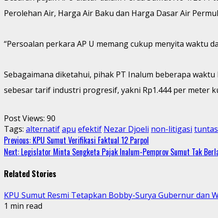
Perolehan Air, Harga Air Baku dan Harga Dasar Air Permuk
“Persoalan perkara AP U memang cukup menyita waktu da
Sebagaimana diketahui, pihak PT Inalum beberapa waktu
sebesar tarif industri progresif, yakni Rp1.444 per meter k
Post Views:
90
Tags:
alternatif
apu
efektif
Nezar Djoeli
non-litigasi
tunta
Continue
Previous:
KPU Sumut Verifikasi Faktual 12 Parpol
Next:
Legislator Minta Sengketa Pajak Inalum-Pemprov Sumut Tak Berl
Reading
Related Stories
KPU Sumut Resmi Tetapkan Bobby-Surya Gubernur dan W
1 min read