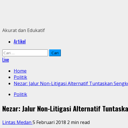
Skip
to
content
Akurat dan Edukatif
Primary
Artikel
Menu
Cari
untuk:
Live
Home
Politik
Nezar: Jalur Non-Litigasi Alternatif Tuntaskan Sengk
Politik
Nezar: Jalur Non-Litigasi Alternatif Tuntas
Lintas Medan
5 Februari 2018
2 min read