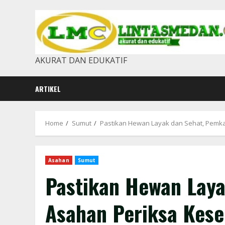
Skip
to
content
AKURAT DAN EDUKATIF
ARTIKEL
Home
Sumut
Pastikan Hewan Layak dan Sehat, Pemk
Asahan
Sumut
Pastikan Hewan Lay
Asahan Periksa Kes