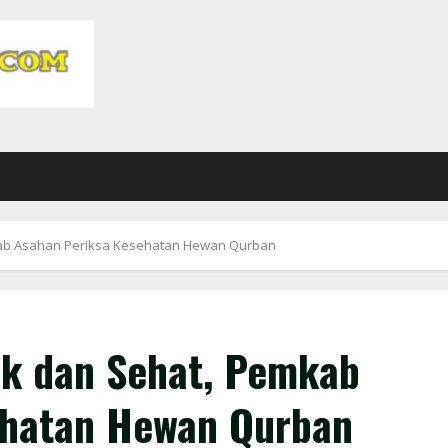
ab Asahan Periksa Kesehatan Hewan Qurban
ak dan Sehat, Pemkab
ehatan Hewan Qurban