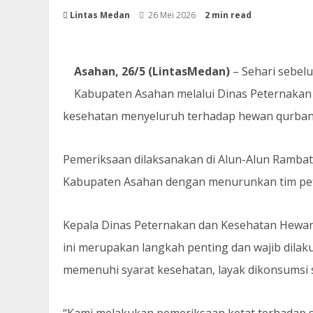
Lintas Medan
26 Mei 2026
2 min read
Asahan, 26/5 (LintasMedan)
– Sehari sebel
Kabupaten Asahan melalui Dinas Peternaka
kesehatan menyeluruh terhadap hewan qurban, 
Pemeriksaan dilaksanakan di Alun-Alun Rambate
Kabupaten Asahan dengan menurunkan tim pet
Kepala Dinas Peternakan dan Kesehatan Hewan
ini merupakan langkah penting dan wajib dil
memenuhi syarat kesehatan, layak dikonsumsi s
“Kami melakukan pemeriksaan ketat terhadap s