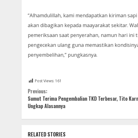
“Alhamdulillah, kami mendapatkan kiriman sap
akan dibagikan kepada maayarakat sekitar. Wal
pemeriksaan saat penyerahan, namun hari ini t
pengecekan ulang guna memastikan kondisinya 
penyembelihan,” pungkasnya.
Post Views:
161
Continue
Previous:
Sumut Terima Pengembalian TKD Terbesar, Tito Kar
Reading
Ungkap Alasannya
RELATED STORIES