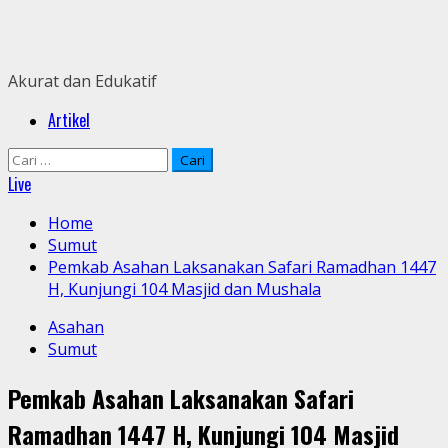
Skip
to
content
Akurat dan Edukatif
Primary
Artikel
Menu
Cari
untuk:
Live
Home
Sumut
Pemkab Asahan Laksanakan Safari Ramadhan 1447
H, Kunjungi 104 Masjid dan Mushala
Asahan
Sumut
Pemkab Asahan Laksanakan Safari
Ramadhan 1447 H, Kunjungi 104 Masjid