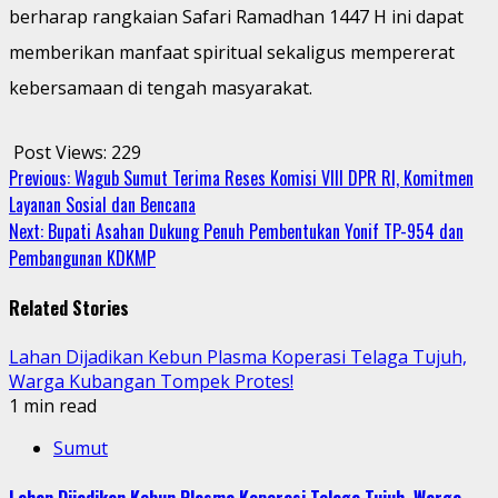
berharap rangkaian Safari Ramadhan 1447 H ini dapat
memberikan manfaat spiritual sekaligus mempererat
kebersamaan di tengah masyarakat.
Post Views:
229
Continue
Previous:
Wagub Sumut Terima Reses Komisi VIII DPR RI, Komitmen
Layanan Sosial dan Bencana
Reading
Next:
Bupati Asahan Dukung Penuh Pembentukan Yonif TP-954 dan
Pembangunan KDKMP
Related Stories
Lahan Dijadikan Kebun Plasma Koperasi Telaga Tujuh,
Warga Kubangan Tompek Protes!
1 min read
Sumut
Lahan Dijadikan Kebun Plasma Koperasi Telaga Tujuh, Warga