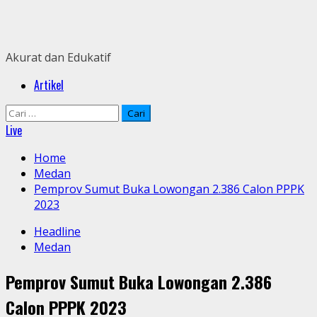
Skip
to
content
Akurat dan Edukatif
Primary
Artikel
Menu
Cari
untuk:
Live
Home
Medan
Pemprov Sumut Buka Lowongan 2.386 Calon PPPK
2023
Headline
Medan
Pemprov Sumut Buka Lowongan 2.386
Calon PPPK 2023