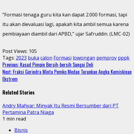
“Formasi tenaga guru kita kan dapat 2.000 formasi, tapi
itu akan dievaluasi lagi, apakah kita ambil semua karena
pembiayaan diambil dari APBD,” ujar Safruddin. (LMC-02)
Post Views:
105
Tags:
2023
buka
calon
Formasi
lowongan
pemprov
pppk
Continue
Previous:
Kasad Pimpin Bersih-bersih Sungai Deli
Next:
Fraksi Gerindra Minta Pemko Medan Turunkan Angka Kemiskinan
Reading
Ekstrem
Related Stories
Andry Mahyar: Minyak Itu Resmi Bersumber dari PT
Pertamina Patra Niaga
1 min read
Bisnis