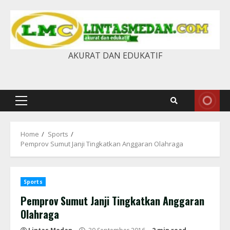
Skip
to
content
AKURAT DAN EDUKATIF
Primary
Menu
Home
Sports
Pemprov Sumut Janji Tingkatkan Anggaran Olahraga
Sports
Pemprov Sumut Janji Tingkatkan Anggaran
Olahraga