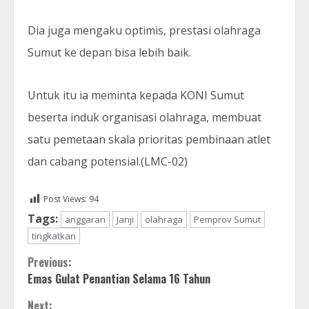
Dia juga mengaku optimis, prestasi olahraga
Sumut ke depan bisa lebih baik.
Untuk itu ia meminta kepada KONI Sumut
beserta induk organisasi olahraga, membuat
satu pemetaan skala prioritas pembinaan atlet
dan cabang potensial.(LMC-02)
Post Views:
94
Tags:
anggaran
Janji
olahraga
Pemprov Sumut
tingkatkan
Continue
Previous:
Emas Gulat Penantian Selama 16 Tahun
Reading
Next: