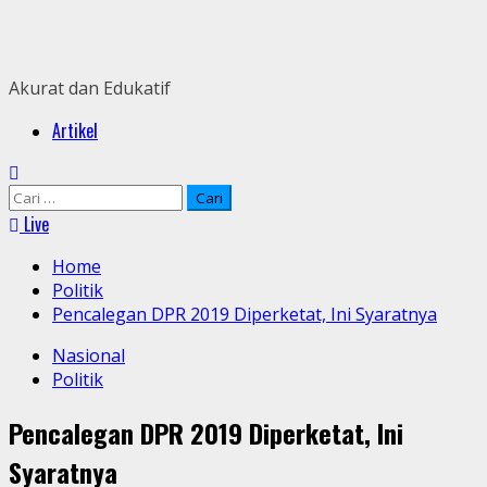
Skip
to
content
Akurat dan Edukatif
Primary
Artikel
Menu
Cari
untuk:
Live
Home
Politik
Pencalegan DPR 2019 Diperketat, Ini Syaratnya
Nasional
Politik
Pencalegan DPR 2019 Diperketat, Ini
Syaratnya