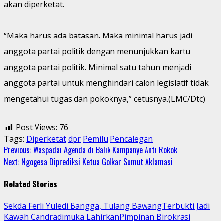
akan diperketat.
“Maka harus ada batasan. Maka minimal harus jadi
anggota partai politik dengan menunjukkan kartu
anggota partai politik. Minimal satu tahun menjadi
anggota partai untuk menghindari calon legislatif tidak
mengetahui tugas dan pokoknya,” cetusnya.(LMC/Dtc)
Post Views:
76
Tags:
Diperketat
dpr
Pemilu
Pencalegan
Continue
Previous:
Waspadai Agenda di Balik Kampanye Anti Rokok
Next:
Ngogesa Diprediksi Ketua Golkar Sumut Aklamasi
Reading
Related Stories
Sekda Ferli Yuledi Bangga, Tulang BawangTerbukti Jadi
Kawah Candradimuka LahirkanPimpinan Birokrasi