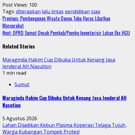
Post Views:
100
Tags:
diterapkan
lalu lintas
pendidikan
siap
Continue
Previous:
Pembangunan Wisata Danau Toba Harus Libatkan
Masyarakat
Reading
Next:
DPRD Sumut Desak Pemkab/Pemko Inventarisir Lahan Eks HGU
Related Stories
Maraginda Hakim Cup Dibuka Untuk Kenang Jasa
Jenderal AH Nasution
1 min read
Sumut
Maraginda Hakim Cup Dibuka Untuk Kenang Jasa Jenderal AH
Nasution
5 Agustus 2026
Lahan Dijadikan Kebun Plasma Koperasi Telaga Tujuh,
Warga Kubangan Tompek Protes!