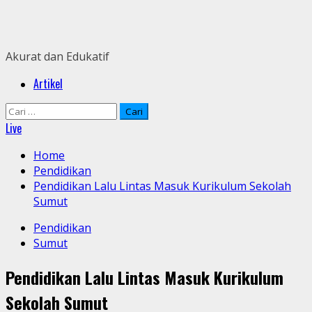
Skip
to
content
Akurat dan Edukatif
Primary
Artikel
Menu
Cari
untuk:
Live
Home
Pendidikan
Pendidikan Lalu Lintas Masuk Kurikulum Sekolah
Sumut
Pendidikan
Sumut
Pendidikan Lalu Lintas Masuk Kurikulum
Sekolah Sumut