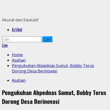
Skip
to
content
Akurat dan Edukatif
Primary
Artikel
Menu
Cari
untuk:
Live
Home
Asahan
Pengukuhan Abpednas Sumut, Bobby Terus
Dorong Desa Berinovasi
Asahan
Pengukuhan Abpednas Sumut, Bobby Terus
Dorong Desa Berinovasi