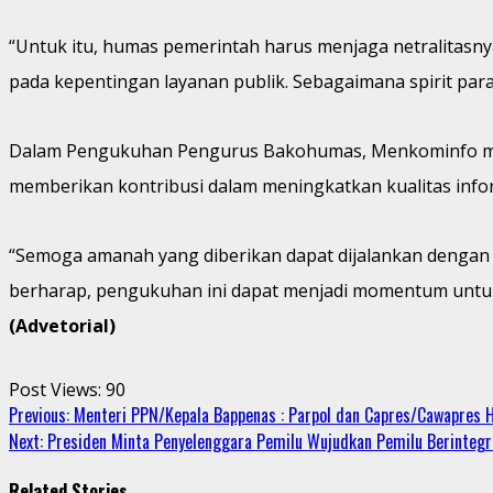
“Untuk itu, humas pemerintah harus menjaga netralitasny
pada kepentingan layanan publik. Sebagaimana spirit pa
Dalam Pengukuhan Pengurus Bakohumas, Menkominfo meny
memberikan kontribusi dalam meningkatkan kualitas info
“Semoga amanah yang diberikan dapat dijalankan dengan 
berharap, pengukuhan ini dapat menjadi momentum untuk
(Advetorial)
Post Views:
90
Continue
Previous:
Menteri PPN/Kepala Bappenas : Parpol dan Capres/Cawapres
Next:
Presiden Minta Penyelenggara Pemilu Wujudkan Pemilu Berintegr
Reading
Related Stories