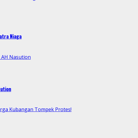
atra Niaga
l AH Nasution
ution
arga Kubangan Tompek Protes!