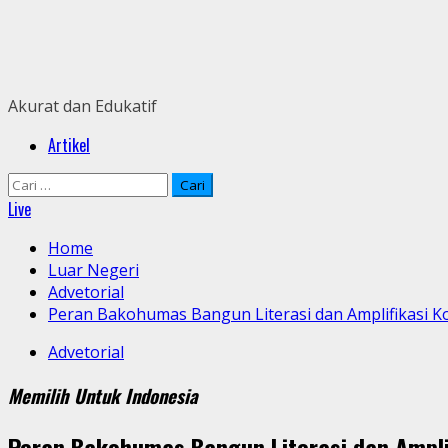
Skip
to
content
Akurat dan Edukatif
Primary
Artikel
Menu
Cari
untuk:
Live
Home
Luar Negeri
Advetorial
Peran Bakohumas Bangun Literasi dan Amplifikasi K
Advetorial
Memilih Untuk Indonesia
Peran Bakohumas Bangun Literasi dan Ampli