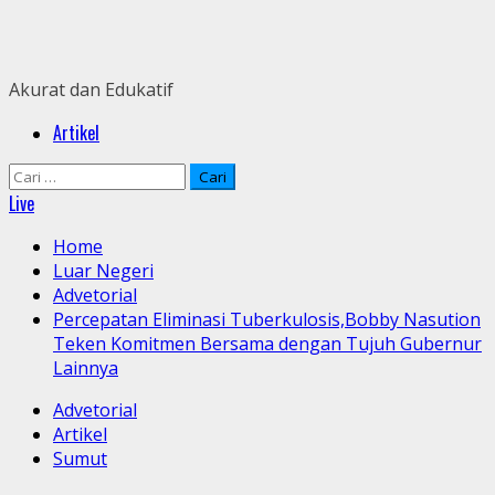
Skip
to
content
Akurat dan Edukatif
Primary
Artikel
Menu
Cari
untuk:
Live
Home
Luar Negeri
Advetorial
Percepatan Eliminasi Tuberkulosis,Bobby Nasution
Teken Komitmen Bersama dengan Tujuh Gubernur
Lainnya
Advetorial
Artikel
Sumut