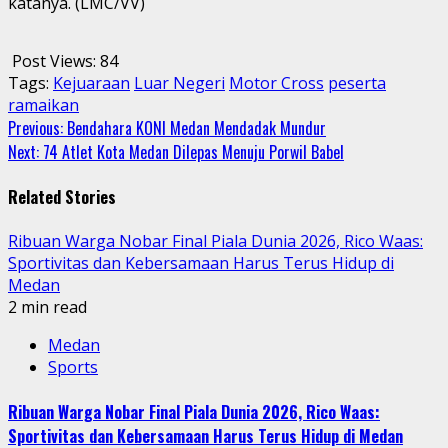
katanya. (LMC/VV)
Post Views:
84
Tags:
Kejuaraan
Luar Negeri
Motor Cross
peserta
ramaikan
Continue
Previous:
Bendahara KONI Medan Mendadak Mundur
Next:
74 Atlet Kota Medan Dilepas Menuju Porwil Babel
Reading
Related Stories
Ribuan Warga Nobar Final Piala Dunia 2026, Rico Waas:
Sportivitas dan Kebersamaan Harus Terus Hidup di
Medan
2 min read
Medan
Sports
Ribuan Warga Nobar Final Piala Dunia 2026, Rico Waas:
Sportivitas dan Kebersamaan Harus Terus Hidup di Medan