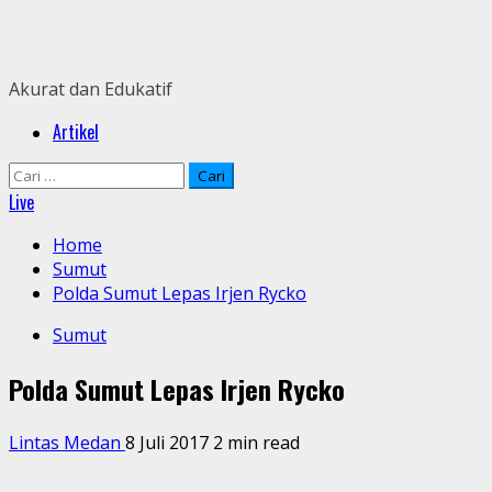
Skip
to
content
Akurat dan Edukatif
Primary
Artikel
Menu
Cari
untuk:
Live
Home
Sumut
Polda Sumut Lepas Irjen Rycko
Sumut
Polda Sumut Lepas Irjen Rycko
Lintas Medan
8 Juli 2017
2 min read