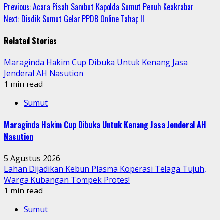
Continue
Previous:
Acara Pisah Sambut Kapolda Sumut Penuh Keakraban
Next:
Disdik Sumut Gelar PPDB Online Tahap II
Reading
Related Stories
Maraginda Hakim Cup Dibuka Untuk Kenang Jasa
Jenderal AH Nasution
1 min read
Sumut
Maraginda Hakim Cup Dibuka Untuk Kenang Jasa Jenderal AH
Nasution
5 Agustus 2026
Lahan Dijadikan Kebun Plasma Koperasi Telaga Tujuh,
Warga Kubangan Tompek Protes!
1 min read
Sumut