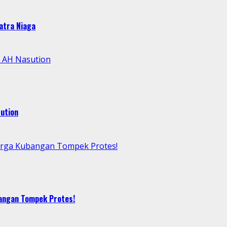
atra Niaga
l AH Nasution
ution
arga Kubangan Tompek Protes!
bangan Tompek Protes!