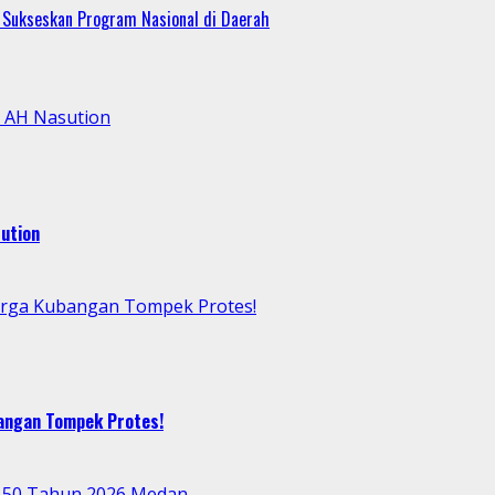
 Sukseskan Program Nasional di Daerah
l AH Nasution
ution
arga Kubangan Tompek Protes!
bangan Tompek Protes!
e-50 Tahun 2026 Medan