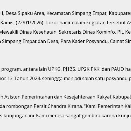
I, Desa Sipaku Area, Kecamatan Simpang Empat, Kabupaten
amis, (22/01/2026). Turut hadir dalam kegiatan tersebut 
wakili Dinas Kesehatan, Sekretaris Dinas Kominfo, Plt. 
Simpang Empat dan Desa, Para Kader Posyandu, Camat Si
 program, antara lain UPKG, PHBS, UP2K PKK, dan PAUD hal
or 13 Tahun 2024. sehingga menjadi salah satu posyandu 
 Asisten Pemerintahan dan Kesejahteraan Rakyat Kabupate
da rombongan Persit Chandra Kirana. “Kami Pemerintah K
s kunjungan ini. Kami merasa sangat gembira karena kunju