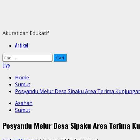
Skip
to
content
Akurat dan Edukatif
Primary
Artikel
Menu
Cari
untuk:
Live
Home
Sumut
Posyandu Melur Desa Sipaku Area Terima Kunjungan 
Asahan
Sumut
Posyandu Melur Desa Sipaku Area Terima Kun