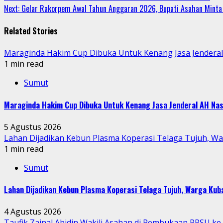
Next:
Gelar Rakorpem Awal Tahun Anggaran 2026, Bupati Asahan Minta
Reading
Related Stories
Maraginda Hakim Cup Dibuka Untuk Kenang Jasa Jendera
1 min read
Sumut
Maraginda Hakim Cup Dibuka Untuk Kenang Jasa Jenderal AH Nas
5 Agustus 2026
Lahan Dijadikan Kebun Plasma Koperasi Telaga Tujuh, W
1 min read
Sumut
Lahan Dijadikan Kebun Plasma Koperasi Telaga Tujuh, Warga Ku
4 Agustus 2026
Taufik Zainal Abidin Wakili Asahan di Pembukaan PRSU k