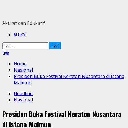
Skip
to
content
Akurat dan Edukatif
Primary
Artikel
Menu
Cari
untuk:
Live
Home
Nasional
Presiden Buka Festival Keraton Nusantara di Istana
Maimun
Headline
Nasional
Presiden Buka Festival Keraton Nusantara
di Istana Maimun