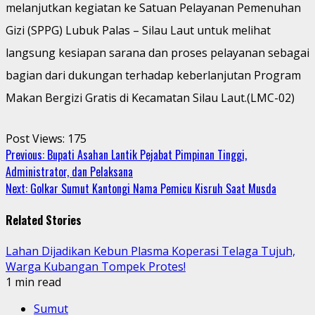
melanjutkan kegiatan ke Satuan Pelayanan Pemenuhan
Gizi (SPPG) Lubuk Palas – Silau Laut untuk melihat
langsung kesiapan sarana dan proses pelayanan sebagai
bagian dari dukungan terhadap keberlanjutan Program
Makan Bergizi Gratis di Kecamatan Silau Laut.(LMC-02)
Post Views:
175
Continue
Previous:
Bupati Asahan Lantik Pejabat Pimpinan Tinggi,
Administrator, dan Pelaksana
Reading
Next:
Golkar Sumut Kantongi Nama Pemicu Kisruh Saat Musda
Related Stories
Lahan Dijadikan Kebun Plasma Koperasi Telaga Tujuh,
Warga Kubangan Tompek Protes!
1 min read
Sumut